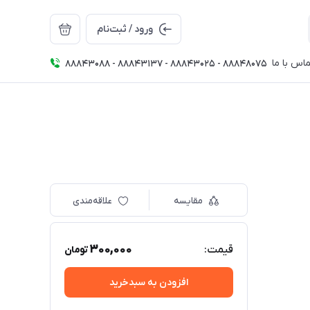
ورود / ثبت‌نام
اس با ما
88843088 - 88843137 - 88843025 - 88848075
مقایسه
علاقه‌مندی
300,000
قیمت:
تومان
افزودن به سبدخرید