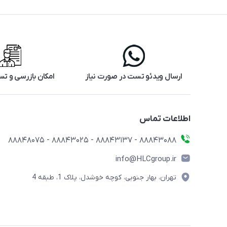
ارسال ویدئو تست در صورت نیاز
امکان بازرسی و 
اطلاعات تماس
88843088 - 88843137 - 88843025 - 88848075
info@HLCgroup.ir
تهران، بهار جنوبی، کوچه خوشدل، پلاک 1، طبقه 4