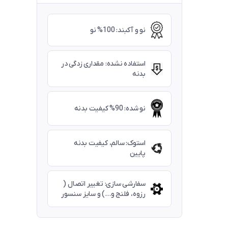
نو و آکبند: 100% نو
استفاده نشده: مقداری زدگی در
بدنه
نو شده: 90% کیفیت بدنه
استوک: سالم، کیفیت بدنه
پایین
سفارشی سازی: تغییر اتصال (
رزوه، فلنج و...) و سایز سنسور