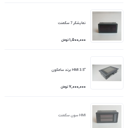
نمایشگر 7 سگمنت
1,500,000
تومان
"HMI 3.5 برند سامکون
7,000,000
تومان
HMI سون سگمنت