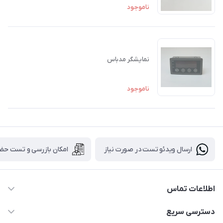
ناموجود
نمایشگر مدباس
ناموجود
ارسال ویدئو تست در صورت نیاز
امکان بازرسی و تست حض
اطلاعات تماس
88843088 - 88843137 - 88843025 - 88848075
دسترسی سریع