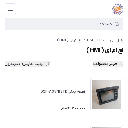
اچ ال سی
/
PLC و HMI
/
اچ ام ای ( HMI )
اچ ام ای ( HMI )
فیلتر محصولات
ترتیب نمایش
:
جدیدترین
قطعه یدکی DOP-AS57BSTD
1,500,000
تومان