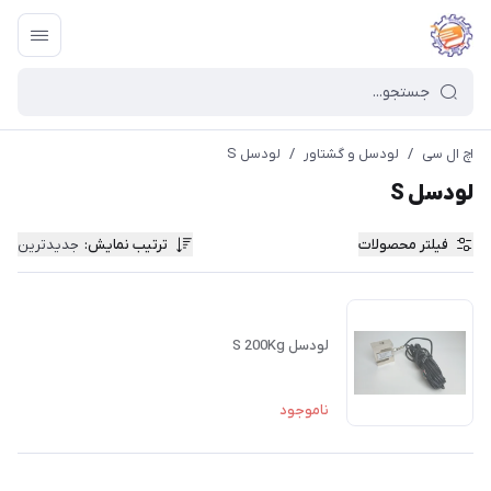
اچ ال سی
/
لودسل و گشتاور
/
لودسل S
لودسل S
فیلتر محصولات
ترتیب نمایش
:
جدیدترین
لودسل S 200Kg
ناموجود