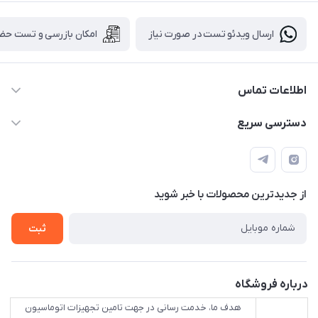
ارسال ویدئو تست در صورت نیاز
امکان بازرسی و تست حض
اطلاعات تماس
88843088 - 88843137 - 88843025 - 88848075
دسترسی سریع
info@HLCgroup.ir
حساب کاربری
تهران، بهار جنوبی، کوچه خوشدل، پلاک 1، طبقه 4
لیست محصولات
از جدید‌ترین محصولات با‌ خبر شوید
تماس با ما
ثبت
درباره فروشگاه
هدف ما، خدمت رسانی در جهت تامین تجهیزات اتوماسیون