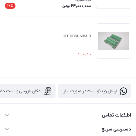
27,000,000
24,000,000
12٪
تومان
JIT-SCSI-68M-D
ناموجود
ارسال ویدئو تست در صورت نیاز
امکان بازرسی و تست حض
اطلاعات تماس
88843088 - 88843137 - 88843025 - 88848075
دسترسی سریع