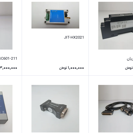
JIT-HX2021
یان
SC601-211
3,000,000
1,000,000
تومان
تومان