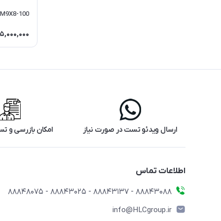
M9X8-100
5,000,000
ارسال ویدئو تست در صورت نیاز
امکان بازرسی و 
اطلاعات تماس
88843088 - 88843137 - 88843025 - 88848075
info@HLCgroup.ir