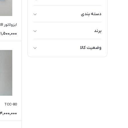
دسته بندی
ایزولاتور USB
مبدل سیگنال
برند
1,500,000
مبدل پروتکل
JIT
وایرلس
وضعیت کالا
MOXA-موگزا
استفاده نشده
امرن-OMRON
نو و آکبند
ادونتک-Advantech
استوک
TCC-80
4,000,000