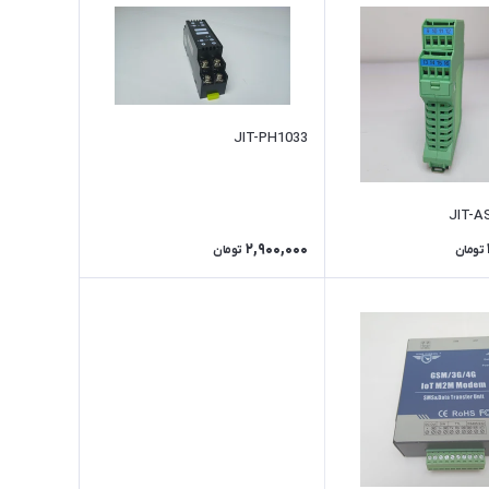
JIT-PH1033
JIT-A
2,900,000
تومان
تومان