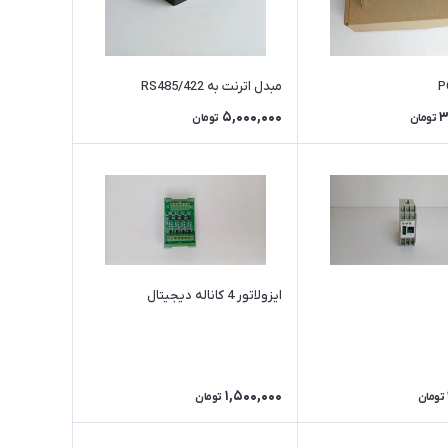
P
مبدل اترنت به RS485/422
5,000,000
3
تومان
تومان
ایزولاتور 4 کاناله دیجیتال
1,500,000
تومان
تومان