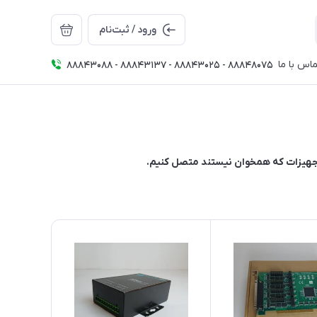
ورود / ثبت‌نام
اس با ما
88843088 - 88843137 - 88843025 - 88848075
 تجهیزات که همخوان نیستند متصل کنیم.