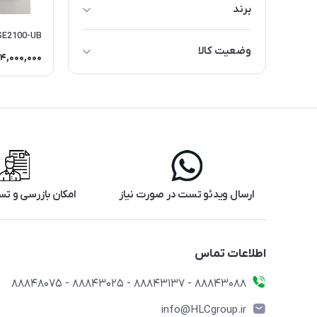
برند
NEXCOM
SE2100-UB
وضعیت کالا
14,000,000
استوک
ارسال ویدئو تست در صورت نیاز
امکان بازرسی و 
اطلاعات تماس
88843088 - 88843137 - 88843025 - 88848075
info@HLCgroup.ir