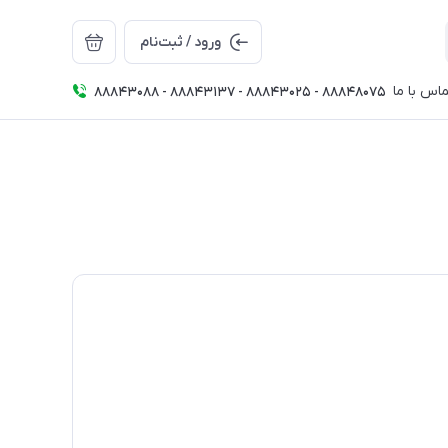
ورود / ثبت‌نام
اس با ما
88843088 - 88843137 - 88843025 - 88848075