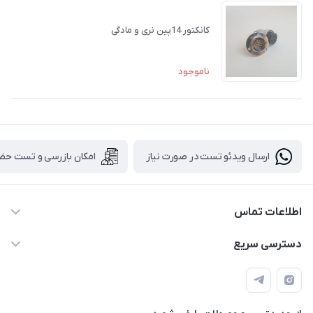
کانکتور 14پین نری و مادگی
ناموجود
ارسال ویدئو تست در صورت نیاز
امکان بازرسی و تست حض
اطلاعات تماس
88843088 - 88843137 - 88843025 - 88848075
دسترسی سریع
info@HLCgroup.ir
حساب کاربری
تهران، بهار جنوبی، کوچه خوشدل، پلاک 1، طبقه 4
لیست محصولات