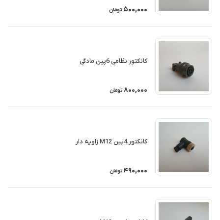
500,000
تومان
کانکتور نظامی 6پین مادگی
800,000
تومان
کانکتور 4پین M12 زاویه دار
490,000
تومان