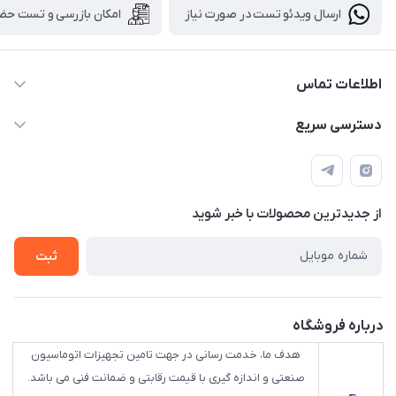
ارسال ویدئو تست در صورت نیاز
امکان بازرسی و تست حض
اطلاعات تماس
88843088 - 88843137 - 88843025 - 88848075
دسترسی سریع
info@HLCgroup.ir
حساب کاربری
تهران، بهار جنوبی، کوچه خوشدل، پلاک 1، طبقه 4
لیست محصولات
از جدید‌ترین محصولات با‌ خبر شوید
تماس با ما
ثبت
درباره فروشگاه
هدف ما، خدمت رسانی در جهت تامین تجهیزات اتوماسیون
صنعتی و اندازه گیری با قیمت رقابتی و ضمانت فنی می باشد.