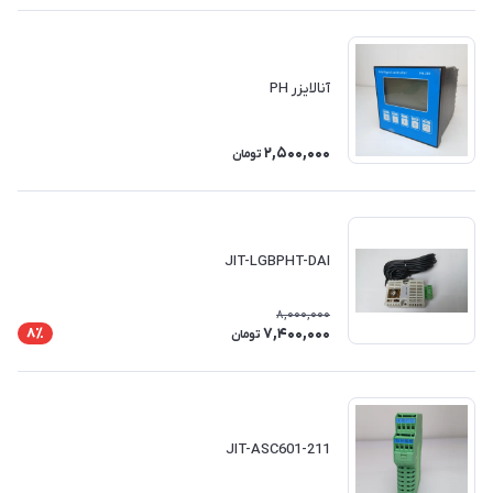
آنالایزر PH
2,500,000
تومان
JIT-LGBPHT-DAI
8,000,000
7,400,000
8٪
تومان
JIT-ASC601-211