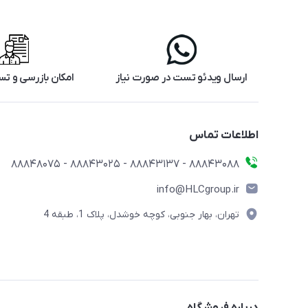
ارسال ویدئو تست در صورت نیاز
امکان بازرسی و 
اطلاعات تماس
88843088 - 88843137 - 88843025 - 88848075
info@HLCgroup.ir
تهران، بهار جنوبی، کوچه خوشدل، پلاک 1، طبقه 4
درباره فروشگاه