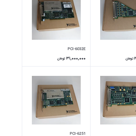
PCI-6032E
31,000,000
تومان
تومان
PCI-6251