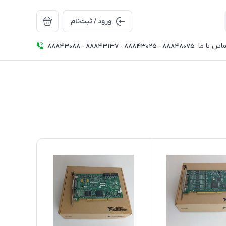
ورود / ثبت‌نام
اس با ما
88843088 - 88843137 - 88843025 - 88848075