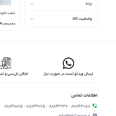
برند
Hengstler
شفت انکود
وضعیت کالا
Leine&Linde
4,000,000
استفاده نشده
استوک
ارسال ویدئو تست در صورت نیاز
امکان بازرسی و 
اطلاعات تماس
88843088 - 88843137 - 88843025 - 88848075
info@HLCgroup.ir