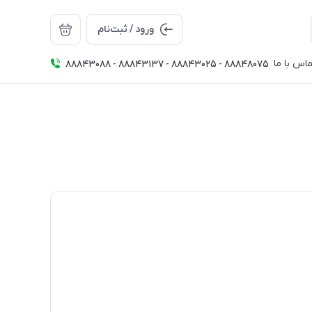
ورود / ثبت‌نام
اس با ما
88843088 - 88843137 - 88843025 - 88848075