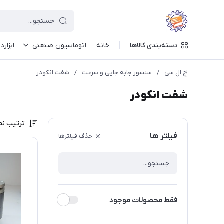
دسته‌بندی کالاها
خانه
اتوماسیون صنعتی
ابزارد
اچ ال سی
/
سنسور جابه جایی و سرعت
/
شفت انکودر
شفت انکودر
ترتیب نم
فیلتر ها
حذف فیلترها
فقط محصولات موجود