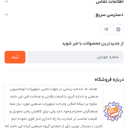
اطلاعات تماس
88843088 - 88843137 - 88843025 - 88848075
دسترسی سریع
info@HLCgroup.ir
حساب کاربری
تهران، بهار جنوبی، کوچه خوشدل، پلاک 1، طبقه 4
لیست محصولات
از جدید‌ترین محصولات با‌ خبر شوید
تماس با ما
ثبت
درباره فروشگاه
هدف ما، خدمت رسانی در جهت تامین تجهیزات اتوماسیون
صنعتی و اندازه گیری با قیمت رقابتی و ضمانت فنی می باشد.
علاوه بر اینکه امکان واردات تجهیزات صنعتی مورد نیاز شما
صنعتگران محترم وجود دارد ولی برای کاهش زمان تحویل و
قیمت مناسب تر مبادرت به راه اندازی انبار قوی نموده ایم.
کنترل دیجیتال نوین یکی از اعضای گروه صنعتی آریانا می باشد که