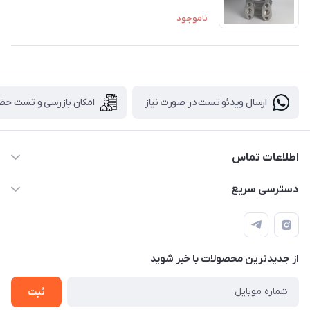
ناموجود
ارسال ویدئو تست در صورت نیاز
امکان بازرسی و تست حض
اطلاعات تماس
88843088 - 88843137 - 88843025 - 88848075
دسترسی سریع
info@HLCgroup.ir
حساب کاربری
تهران، بهار جنوبی، کوچه خوشدل، پلاک 1، طبقه 4
لیست محصولات
از جدید‌ترین محصولات با‌ خبر شوید
تماس با ما
ثبت