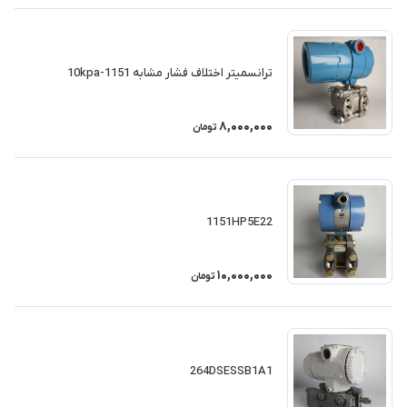
ترانسمیتر اختلاف فشار مشابه 1151-10kpa
8,000,000
تومان
1151HP5E22
10,000,000
تومان
264DSESSB1A1