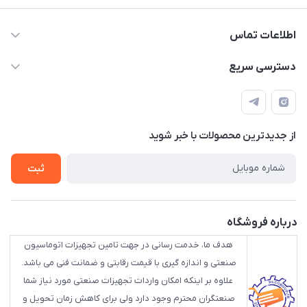
اطلاعات تماس
88843088 - 88843137 - 88843025 - 88848075
دسترسی سریع
info@HLCgroup.ir
حساب کاربری
تهران، بهار جنوبی، کوچه خوشدل، پلاک 1، طبقه 4
لیست محصولات
از جدید‌ترین محصولات با‌ خبر شوید
تماس با ما
ثبت
درباره فروشگاه
هدف ما، خدمت رسانی در جهت تامین تجهیزات اتوماسیون
صنعتی و اندازه گیری با قیمت رقابتی و ضمانت فنی می باشد.
علاوه بر اینکه امکان واردات تجهیزات صنعتی مورد نیاز شما
صنعتگران محترم وجود دارد ولی برای کاهش زمان تحویل و