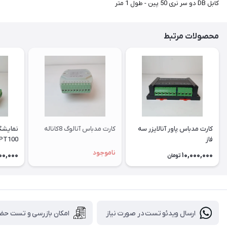
کابل DB دو سر نری 50 پین - طول 1 متر
محصولات مرتبط
کارت مدباس پاور آنالایزر سه
کارت مدباس آنالوگ 8کاناله
نمایشگ
فاز
PT100 هشت کاناله
ناموجود
00,000
10,000,000
تومان
ارسال ویدئو تست در صورت نیاز
امکان بازرسی و تست حض