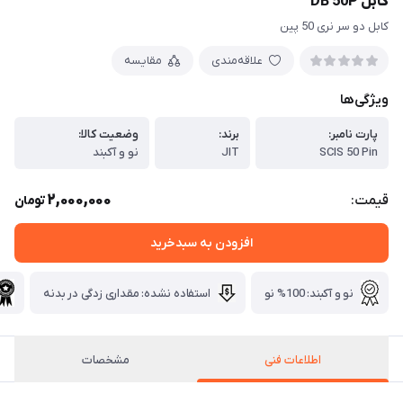
کابل DB 50P
کابل دو سر نری 50 پین
علاقه‌مندی
مقایسه
ویژگی‌ها
پارت نامبر:
برند:
وضعیت کالا:
SCIS 50 Pin
JIT
نو و آکبند
2,000,000
قیمت:
تومان
افزودن به سبدخرید
نو و آکبند: 100% نو
استفاده نشده: مقداری زدگی در بدنه
اطلاعات فنی
مشخصات