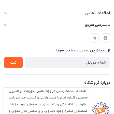
اطلاعات تماس
88843088 - 88843137 - 88843025 - 88848075
دسترسی سریع
info@HLCgroup.ir
حساب کاربری
تهران، بهار جنوبی، کوچه خوشدل، پلاک 1، طبقه 4
لیست محصولات
از جدید‌ترین محصولات با‌ خبر شوید
تماس با ما
ثبت
درباره فروشگاه
هدف ما، خدمت رسانی در جهت تامین تجهیزات اتوماسیون
صنعتی و اندازه گیری با قیمت رقابتی و ضمانت فنی می باشد.
علاوه بر اینکه امکان واردات تجهیزات صنعتی مورد نیاز شما
صنعتگران محترم وجود دارد ولی برای کاهش زمان تحویل و