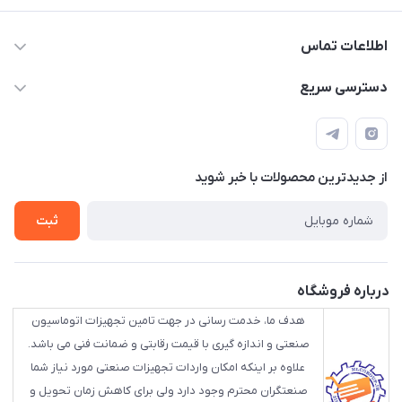
اطلاعات تماس
88843088 - 88843137 - 88843025 - 88848075
دسترسی سریع
info@HLCgroup.ir
حساب کاربری
تهران، بهار جنوبی، کوچه خوشدل، پلاک 1، طبقه 4
لیست محصولات
از جدید‌ترین محصولات با‌ خبر شوید
تماس با ما
ثبت
درباره فروشگاه
هدف ما، خدمت رسانی در جهت تامین تجهیزات اتوماسیون
صنعتی و اندازه گیری با قیمت رقابتی و ضمانت فنی می باشد.
علاوه بر اینکه امکان واردات تجهیزات صنعتی مورد نیاز شما
صنعتگران محترم وجود دارد ولی برای کاهش زمان تحویل و