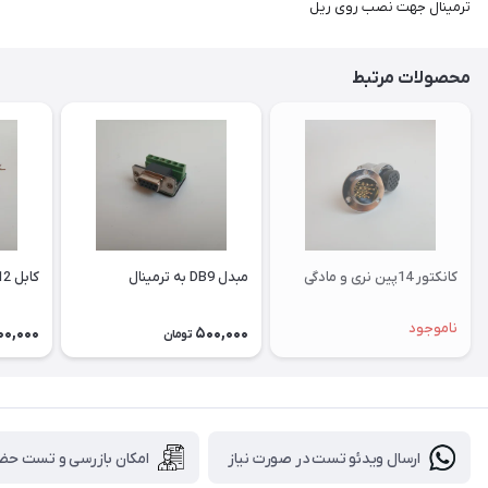
ترمینال جهت نصب روی ریل
محصولات مرتبط
کانکتور 14پین نری و مادگی
مبدل DB9 به ترمینال
کابل M12 چهار پین
ناموجود
00,000
500,000
تومان
ارسال ویدئو تست در صورت نیاز
امکان بازرسی و تست حض