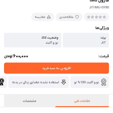
ماژول IMU
JIT-IMU-GY80
علاقه‌مندی
مقایسه
ویژگی‌ها
برند:
وضعیت کالا:
JIT
نو و آکبند
600,000
قیمت:
تومان
افزودن به سبدخرید
نو و آکبند: 100% نو
استفاده نشده: مقداری زدگی در بدنه
اطلاعات فنی
مشخصات