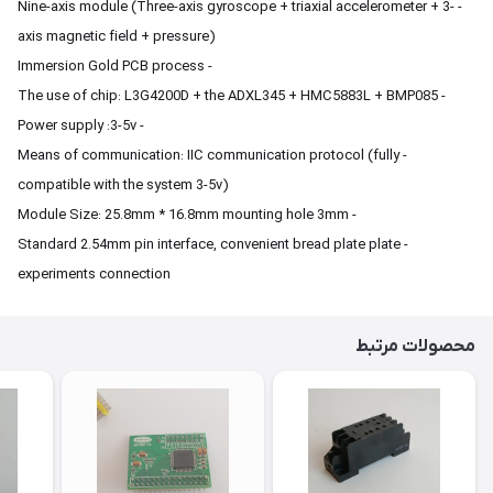
- Nine-axis module (Three-axis gyroscope + triaxial accelerometer + 3-
axis magnetic field + pressure)
- Immersion Gold PCB process
- The use of chip: L3G4200D + the ADXL345 + HMC5883L + BMP085
- Power supply :3-5v
- Means of communication: IIC communication protocol (fully
compatible with the system 3-5v)
- Module Size: 25.8mm * 16.8mm mounting hole 3mm
- Standard 2.54mm pin interface, convenient bread plate plate
experiments connection
محصولات مرتبط