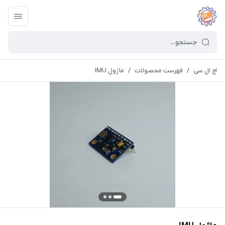
اچ ال سی
/
فهرست محصولات
/
ماژول IMU