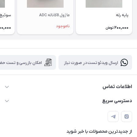
پایه رله
ماژول 8کاناله ADC
سوئیچ 
ناموجود
00,000
200,000
تومان
ارسال ویدئو تست در صورت نیاز
امکان بازرسی و تست حض
اطلاعات تماس
88843088 - 88843137 - 88843025 - 88848075
دسترسی سریع
info@HLCgroup.ir
حساب کاربری
تهران، بهار جنوبی، کوچه خوشدل، پلاک 1، طبقه 4
لیست محصولات
از جدید‌ترین محصولات با‌ خبر شوید
تماس با ما