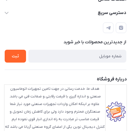
88843088 - 88843137 - 88843025 - 88848075
دسترسی سریع
info@HLCgroup.ir
حساب کاربری
تهران، بهار جنوبی، کوچه خوشدل، پلاک 1، طبقه 4
لیست محصولات
از جدید‌ترین محصولات با‌ خبر شوید
تماس با ما
ثبت
درباره فروشگاه
هدف ما، خدمت رسانی در جهت تامین تجهیزات اتوماسیون
صنعتی و اندازه گیری با قیمت رقابتی و ضمانت فنی می باشد.
علاوه بر اینکه امکان واردات تجهیزات صنعتی مورد نیاز شما
صنعتگران محترم وجود دارد ولی برای کاهش زمان تحویل و
قیمت مناسب تر مبادرت به راه اندازی انبار قوی نموده ایم.
کنترل دیجیتال نوین یکی از اعضای گروه صنعتی آریانا می باشد که