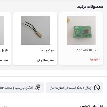
محصولات مرتبط
ماژول 8کاناله ADC
سوئیچ دما
ماژول رط
ناموجود
00,000
100,000
تومان
ارسال ویدئو تست در صورت نیاز
امکان بازرسی و تست حض
اطلاعات تماس