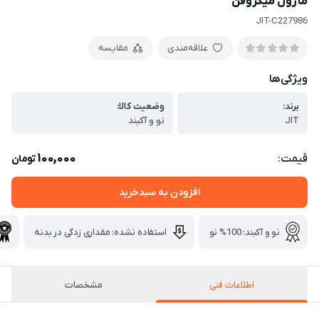
ماژول میکروفن
JIT-C227986
علاقه‌مندی
مقایسه
ویژگی‌ها
برند:
وضعیت کالا:
JIT
نو و آکبند
100,000
قیمت:
تومان
افزودن به سبدخرید
نو و آکبند: 100% نو
استفاده نشده: مقداری زدگی در بدنه
اطلاعات فنی
مشخصات