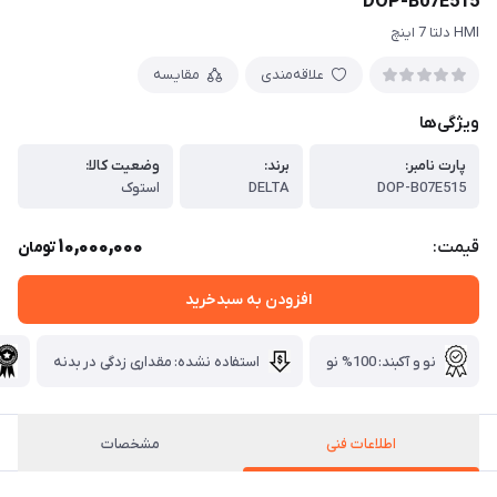
DOP-B07E515
HMI دلتا 7 اینچ
علاقه‌مندی
مقایسه
ویژگی‌ها
پارت نامبر:
برند:
وضعیت کالا:
DOP-B07E515
DELTA
استوک
10,000,000
قیمت:
تومان
افزودن به سبدخرید
نو و آکبند: 100% نو
استفاده نشده: مقداری زدگی در بدنه
اطلاعات فنی
مشخصات