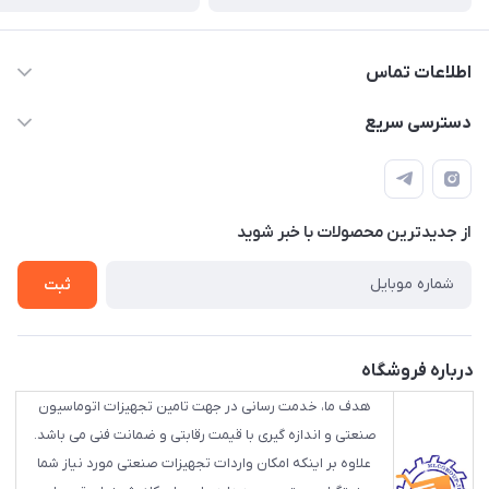
اطلاعات تماس
88843088 - 88843137 - 88843025 - 88848075
دسترسی سریع
info@HLCgroup.ir
حساب کاربری
تهران، بهار جنوبی، کوچه خوشدل، پلاک 1، طبقه 4
لیست محصولات
از جدید‌ترین محصولات با‌ خبر شوید
تماس با ما
ثبت
درباره فروشگاه
هدف ما، خدمت رسانی در جهت تامین تجهیزات اتوماسیون
صنعتی و اندازه گیری با قیمت رقابتی و ضمانت فنی می باشد.
علاوه بر اینکه امکان واردات تجهیزات صنعتی مورد نیاز شما