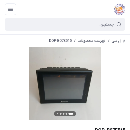
اچ ال سی
/
فهرست محصولات
/
DOP-B07E515