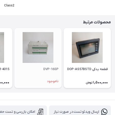
Class2
محصولات مرتبط
قطعه یدکی DOP-AS57BSTD
DVP-16SP
-4015
ناموجود
00,000
1,500,000
تومان
ارسال ویدئو تست در صورت نیاز
امکان بازرسی و تست حض