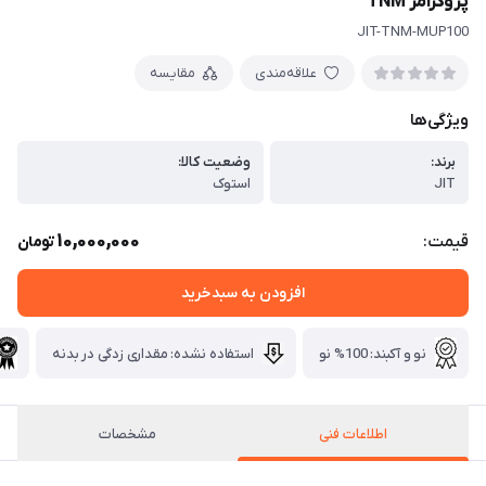
پروگرامر TNM
JIT-TNM-MUP100
علاقه‌مندی
مقایسه
ویژگی‌ها
برند:
وضعیت کالا:
JIT
استوک
10,000,000
قیمت:
تومان
افزودن به سبدخرید
نو و آکبند: 100% نو
استفاده نشده: مقداری زدگی در بدنه
اطلاعات فنی
مشخصات