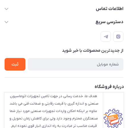
اطلاعات تماس
88843088 - 88843137 - 88843025 - 88848075
دسترسی سریع
info@HLCgroup.ir
حساب کاربری
تهران، بهار جنوبی، کوچه خوشدل، پلاک 1، طبقه 4
لیست محصولات
از جدید‌ترین محصولات با‌ خبر شوید
تماس با ما
ثبت
درباره فروشگاه
هدف ما، خدمت رسانی در جهت تامین تجهیزات اتوماسیون
صنعتی و اندازه گیری با قیمت رقابتی و ضمانت فنی می باشد.
علاوه بر اینکه امکان واردات تجهیزات صنعتی مورد نیاز شما
صنعتگران محترم وجود دارد ولی برای کاهش زمان تحویل و
قیمت مناسب تر مبادرت به راه اندازی انبار قوی نموده ایم.