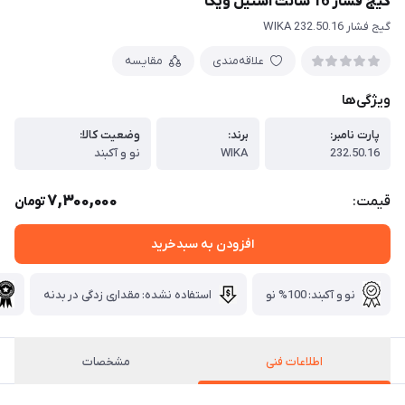
گیج فشار 16 سانت استیل ویکا
گیج فشار 232.50.16 WIKA
علاقه‌مندی
مقایسه
ویژگی‌ها
پارت نامبر:
برند:
وضعیت کالا:
232.50.16
WIKA
نو و آکبند
7,300,000
قیمت:
تومان
افزودن به سبدخرید
نو و آکبند: 100% نو
استفاده نشده: مقداری زدگی در بدنه
اطلاعات فنی
مشخصات