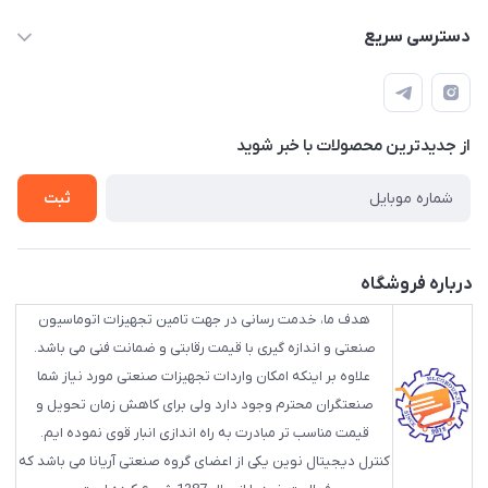
88843088 - 88843137 - 88843025 - 88848075
دسترسی سریع
info@HLCgroup.ir
حساب کاربری
تهران، بهار جنوبی، کوچه خوشدل، پلاک 1، طبقه 4
لیست محصولات
از جدید‌ترین محصولات با‌ خبر شوید
تماس با ما
ثبت
درباره فروشگاه
هدف ما، خدمت رسانی در جهت تامین تجهیزات اتوماسیون
صنعتی و اندازه گیری با قیمت رقابتی و ضمانت فنی می باشد.
علاوه بر اینکه امکان واردات تجهیزات صنعتی مورد نیاز شما
صنعتگران محترم وجود دارد ولی برای کاهش زمان تحویل و
قیمت مناسب تر مبادرت به راه اندازی انبار قوی نموده ایم.
کنترل دیجیتال نوین یکی از اعضای گروه صنعتی آریانا می باشد که