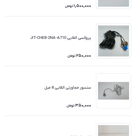
1,500,000
تومان
پروکسی القایی JIT-CHE8-2NA-A710
250,000
تومان
سنسور مجاورتی القایی 8 میل
350,000
تومان