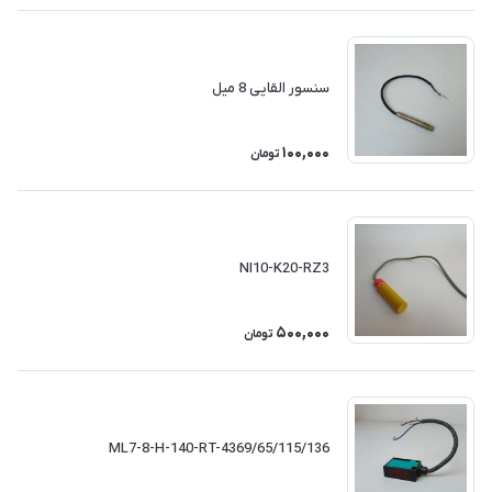
سنسور القایی 8 میل
100,000
تومان
NI10-K20-RZ3
500,000
تومان
ML7-8-H-140-RT-4369/65/115/136