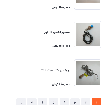
400,000
تومان
سنسور القایی 18 میل
500,000
تومان
پروکسی مگنت جک CSF
250,000
تومان
7
6
5
4
3
2
1