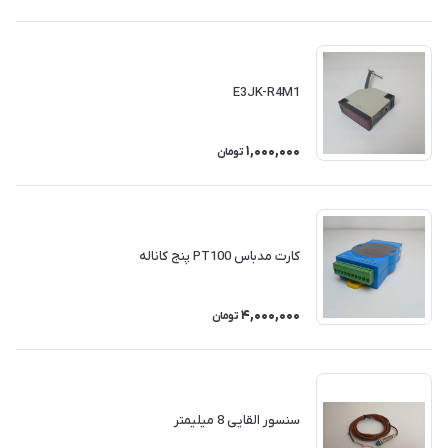
E3JK-R4M1
1,000,000
تومان
کارت مدباس PT100 پنج کاناله
4,000,000
تومان
سنسور القایی 8 میلیمتر